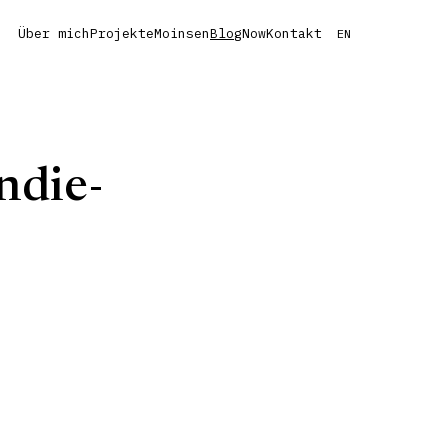
Über mich
Projekte
Moinsen
Blog
Now
Kontakt
EN
ndie-