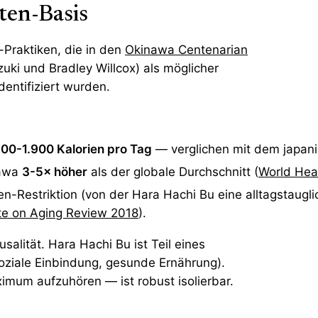
ten-Basis
e-Praktiken, die in den
Okinawa Centenarian
ki und Bradley Willcox) als möglicher
dentifiziert wurden.
800-1.900 Kalorien pro Tag
— verglichen mit dem japani
nawa
3-5× höher
als der globale Durchschnitt (
World Hea
n-Restriktion (von der Hara Hachi Bu eine alltagstauglic
ute on Aging Review 2018
).
usalität. Hara Hachi Bu ist Teil eines
oziale Einbindung, gesunde Ernährung).
imum aufzuhören — ist robust isolierbar.