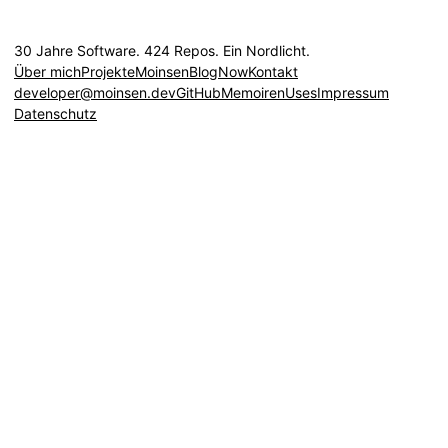
30 Jahre Software. 424 Repos. Ein Nordlicht.
Über mich
Projekte
Moinsen
Blog
Now
Kontakt
developer@moinsen.dev
GitHub
Memoiren
Uses
Impressum
Datenschutz