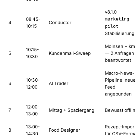
v8.1.0
08:45-
marketing-
4
Conductor
10:15
pilot
Stabilisierung
Moinsen + k
10:15-
5
Kundenmail-Sweep
— 2 Anfragen
10:30
beantwortet
Macro-News-
10:30-
Pipeline, neu
6
AI Trader
12:00
Feed
angebunden
12:00-
7
Mittag + Spaziergang
Bewusst offli
13:00
13:00-
Rezept-Impor
8
Food Designer
14:30
für CSV-Form