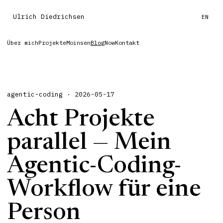
Ulrich Diedrichsen
EN
Über mich
Projekte
Moinsen
Blog
Now
Kontakt
agentic-coding · 2026-05-17
Acht Projekte
parallel — Mein
Agentic-Coding-
Workflow für eine
Person