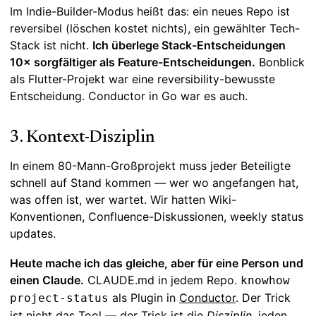
Im Indie-Builder-Modus heißt das: ein neues Repo ist
reversibel (löschen kostet nichts), ein gewählter Tech-
Stack ist nicht.
Ich überlege Stack-Entscheidungen
10× sorgfältiger als Feature-Entscheidungen.
Bonblick
als Flutter-Projekt war eine reversibility-bewusste
Entscheidung. Conductor in Go war es auch.
3. Kontext-Disziplin
In einem 80-Mann-Großprojekt muss jeder Beteiligte
schnell auf Stand kommen — wer wo angefangen hat,
was offen ist, wer wartet. Wir hatten Wiki-
Konventionen, Confluence-Diskussionen, weekly status
updates.
Heute mache ich das gleiche, aber für eine Person und
einen Claude.
CLAUDE.md in jedem Repo.
knowhow
als Plugin in
Conductor
. Der Trick
project-status
ist nicht das Tool — der Trick ist die
Disziplin
, jeden