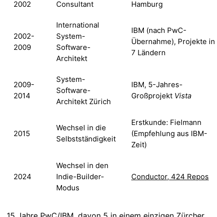
2002
Consultant
Hamburg
International
IBM (nach PwC-
2002-
System-
Übernahme), Projekte in
2009
Software-
7 Ländern
Architekt
System-
2009-
IBM, 5-Jahres-
Software-
2014
Großprojekt
Vista
Architekt Zürich
Erstkunde: Fielmann
Wechsel in die
2015
(Empfehlung aus IBM-
Selbstständigkeit
Zeit)
Wechsel in den
2024
Indie-Builder-
Conductor, 424 Repos
Modus
15 Jahre PwC/IBM, davon 5 in einem einzigen Zürcher