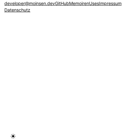
developer@moinsen.dev
GitHub
Memoiren
Uses
Impressum
Datenschutz
☀